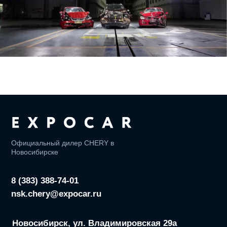
Реквизиты ООО «ЭМ ВОСТОК»
ИНН: 7716961819
ОГРН: 1217700570735
Сервис
Tрейд-ин
Кредит