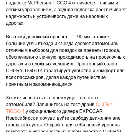
подвеске McPherson TIGGO 4 отличается точным и
легким управлением, а задняя подвеска обеспечивает
надежность и устойчивость даже на неровных
дорогах.
Высокий дорожный просвет — 190 мм, а также
большие углы въезда и съезда делают автомобиль
отличным выбором для поездок за пределы города,
Официальный дилер CHERY в
обеспечивая отличную проходимость на проселочных
Новосибирске
дорогах и в сложных условиях. Просторный салон
CHERY TIGGO 4 гарантирует удобство и комфорт для
8 (383) 388-74-01
nsk.chery@expocar.ru
всех пассажиров, делая каждое путешествие
приятным и запоминающимся.
Новосибирск, ул. Владимировская 29а
Время работы: с 9:00-21:00
Хотите испытать все преимущества этого
автомобиля? Запишитесь на тест-драйв
CHERY
TIGGO 4
у официального дилера EXPOCAR
Новосибирск и почувствуйте свободу движения вне
городской суеты. Откройте для себя новый уровень
комфорта и уверенности за рулем вместе с CHERY!