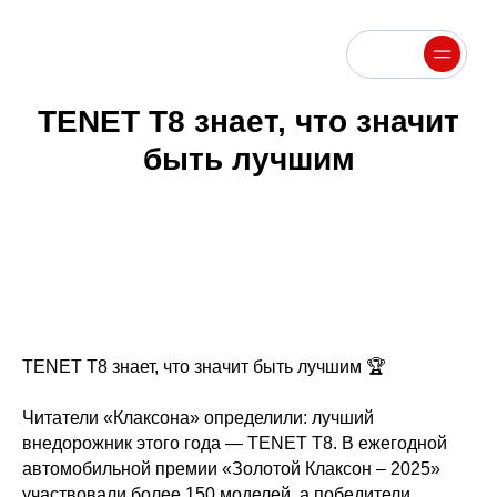
Меню
Меню
TENET T8 знает, что значит
быть лучшим
TENET T8 знает, что значит быть лучшим 🏆
Читатели «Клаксона» определили: лучший
внедорожник этого года — TENET T8. В ежегодной
автомобильной премии «Золотой Клаксон – 2025»
участвовали более 150 моделей, а победители