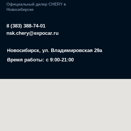
Реквизиты ООО «ЭМ ВОСТОК»
ИНН: 7716961819
ОГРН: 1217700570735
Сервис
Tрейд-ин
Кредит
Авто в наличии
Модельный ряд
Политика конфиденциальности
Разработка сайта media-cars.ru
© 2024, Chery Expocar Новосибирск