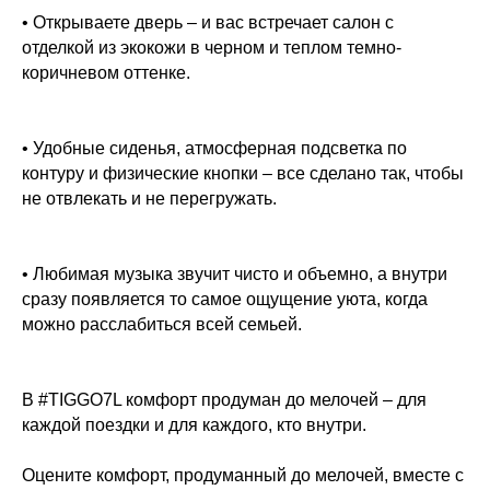
• Открываете дверь – и вас встречает салон с
отделкой из экокожи в черном и теплом темно-
коричневом оттенке.
• Удобные сиденья, атмосферная подсветка по
контуру и физические кнопки – все сделано так, чтобы
не отвлекать и не перегружать.
Официальный дилер CHERY в
Новосибирске
8 (383) 388-74-01
• Любимая музыка звучит чисто и объемно, а внутри
nsk.chery@expocar.ru
сразу появляется то самое ощущение уюта, когда
можно расслабиться всей семьей.
Новосибирск, ул. Владимировская 29а
Время работы: с 9:00-21:00
В #TIGGO7L комфорт продуман до мелочей – для
каждой поездки и для каждого, кто внутри.
Оцените комфорт, продуманный до мелочей, вместе с