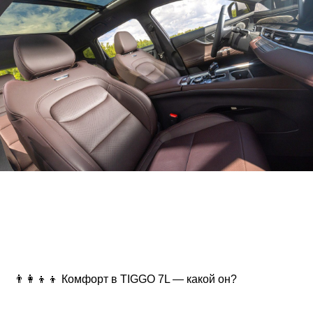
👨‍👩‍👦‍👦 Комфорт в TIGGO 7L — какой он?