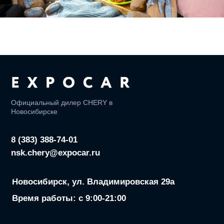
Реквизиты ООО «ЭМ ВОСТОК»
ИНН: 7716961819
ОГРН: 1217700570735
Сервис
Tрейд-ин
Кредит
Авто в наличии
Модельный ряд